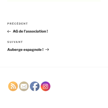
Navigation
Article
PRÉCÉDENT
de
précédent
AG de l’association !
l’article
Article
SUIVANT
suivant
Auberge espagnole !