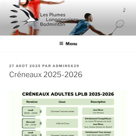
Aller
au
contenu
principal
BADMINTON LANGON
Menu
PUBLIÉ
27 AOÛT 2025
PAR
ADMIN5629
LE
Créneaux 2025-2026