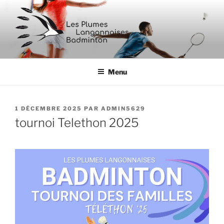
Aller
au
contenu
principal
BADMINTON LANGON
Menu
PUBLIÉ
1 DÉCEMBRE 2025
PAR
ADMIN5629
LE
tournoi Telethon 2025