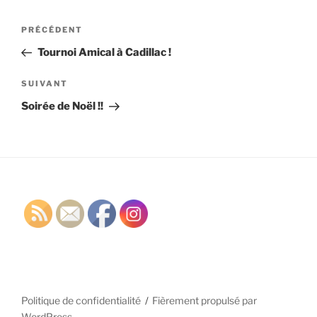
Navigation
Article
PRÉCÉDENT
de
précédent
Tournoi Amical à Cadillac !
l’article
Article
SUIVANT
suivant
Soirée de Noël !!
Politique de confidentialité
Fièrement propulsé par
WordPress